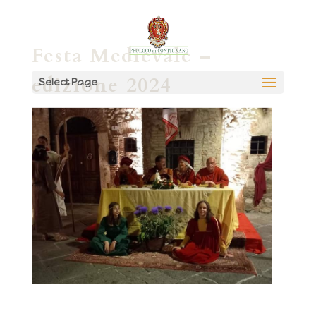
Festa Medievale –
edizione 2024
Select Page