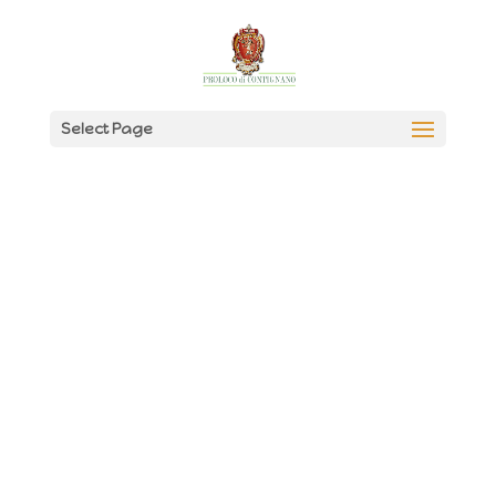
Select Page
Noi2Vacanze
Noi2Vacanze offre case
vacanze,
pensate proprio per
la coppia
, in uno dei luoghi più
apprezzati della Toscana:
la Val
d’Orcia
.
In questo luogo i nostri ospiti
possono farsi
cullare dalla dolce